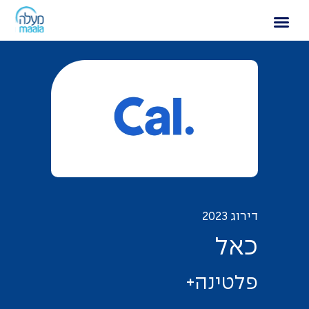
כאל
דירוג 2023
כ
א
ל
פ
ל
ט
י
נ
ה
+