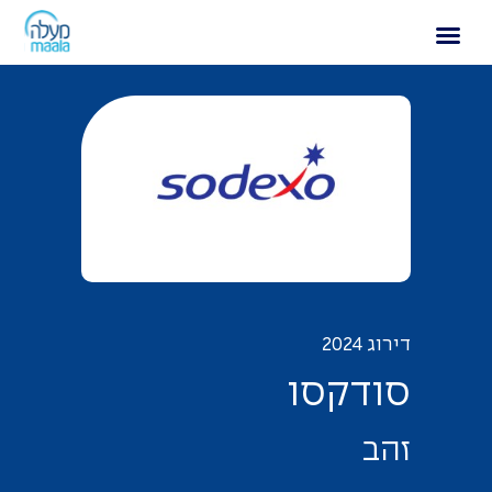
סודקסו
דירוג 2024
ס
ו
ד
ק
ס
ו
ז
ה
ב