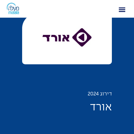
אורד
דירוג 2024
א
ו
ר
ד