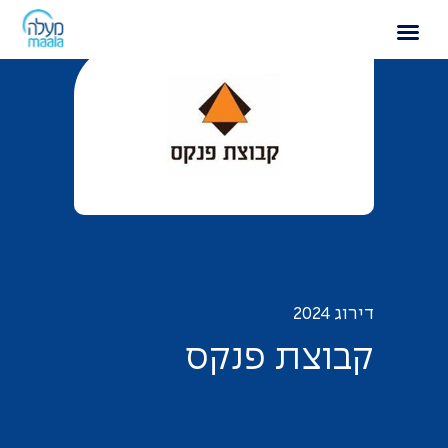
קבוצת פנקס
דירוג 2024
ק
ב
ו
צ
ת
פ
נ
ק
ס