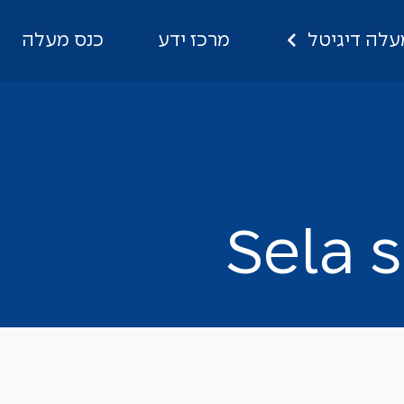
עלה דיגיטל
מרכז ידע
כנס מעלה
Sela so
S
e
l
a
s