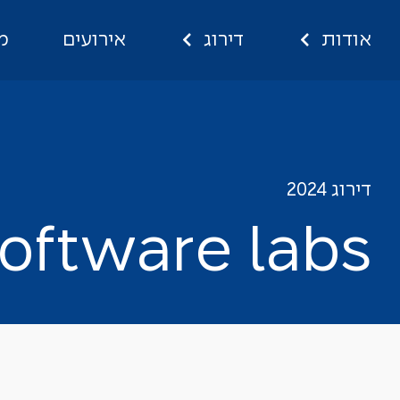
אודות
דירוג
אירועים
מ
ftware labs
דירוג 2024
o
f
t
w
a
r
e
l
a
b
s