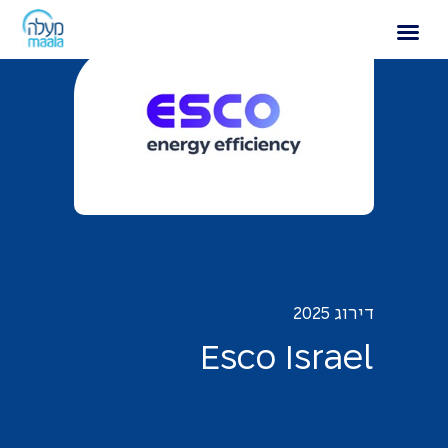
Esco Israel
דירוג 2025
E
s
c
o
I
s
r
a
e
l