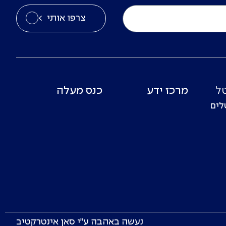
צרפו אותי
ל
מרכז ידע
כנס מעלה
לים
נעשה באהבה ע״י
סאן אינטרקטיב