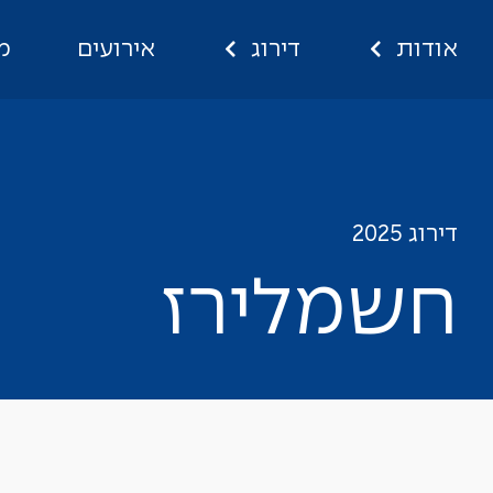
אודות
דירוג
אירועים
מ
חשמלירז
דירוג 2025
ח
ש
מ
ל
י
ר
ז