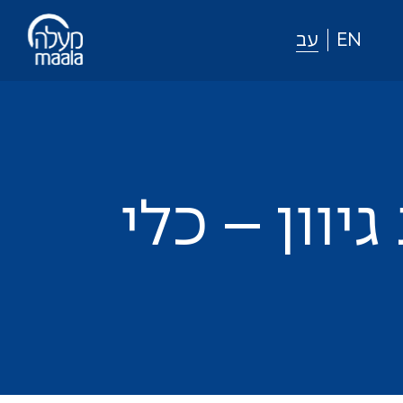
EN
עב
ג
י
ו
ו
ן
–
כ
ל
י