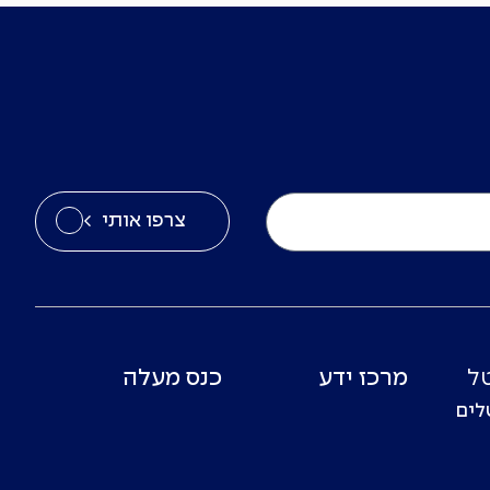
צרפו אותי
ל
מרכז ידע
כנס מעלה
לים