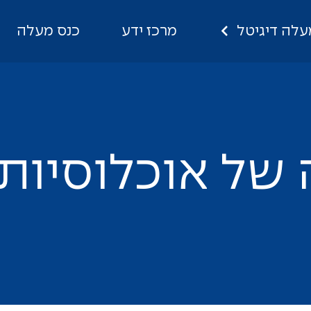
עלה דיגיטל
מרכז ידע
כנס מעלה
ש
ל
א
ו
כ
ל
ו
ס
י
ו
ת