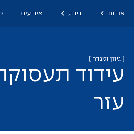
אודות
דירוג
אירועים
מ
[ גיוון ומגדר ]
ע
י
ד
ו
ד
ת
ע
ס
ו
ק
ה
ע
ז
ר