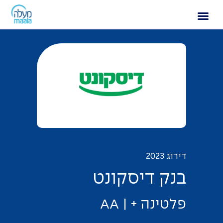
בנק דיסקונט
דירוג 2023
ב
נ
ק
ד
י
ס
ק
ו
נ
ט
פ
ל
ט
י
נ
ה
+
|
A
A