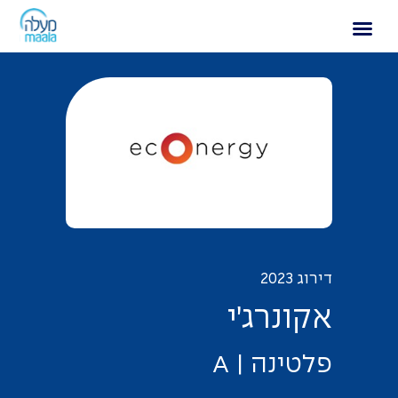
אקונרג׳י
דירוג 2023
א
ק
ו
נ
ר
ג
׳
י
פ
ל
ט
י
נ
ה
|
A