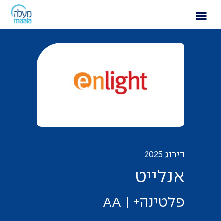
אנלייט
דירוג 2025
א
נ
ל
י
י
ט
פ
ל
ט
י
נ
ה
+
|
A
A