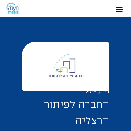
החברה לפיתוח הרצליה
דירוג 2025
ה
ח
ב
ר
ה
ל
פ
י
ת
ו
ח
ה
ר
צ
ל
י
ה