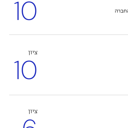
10
החברה
ציון
10
ציון