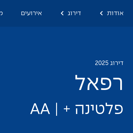
אודות
דירוג
אירועים
מ
רפאל
דירוג 2025
ר
פ
א
ל
פ
ל
ט
י
נ
ה
+
|
A
A