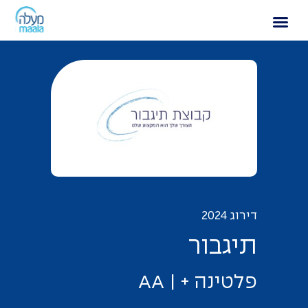
תיגבור
דירוג 2024
ת
י
ג
ב
ו
ר
פ
ל
ט
י
נ
ה
+
|
A
A