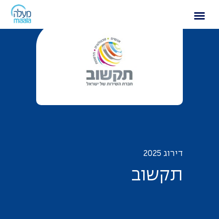
תקשוב
דירוג 2025
ת
ק
ש
ו
ב