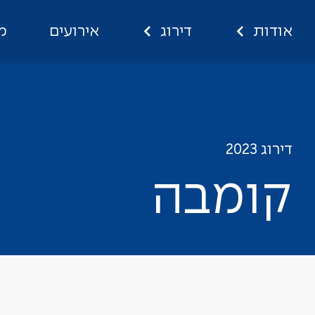
אודות
דירוג
אירועים
מ
קומבה
דירוג 2023
ק
ו
מ
ב
ה