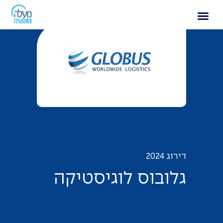
גלובוס לוגיסטיקה
דירוג 2024
ג
ל
ו
ב
ו
ס
ל
ו
ג
י
ס
ט
י
ק
ה