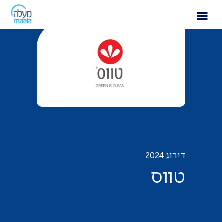
טווס
דירוג 2024
ט
ו
ו
ס