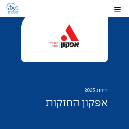
אפקון החזקות
דירוג 2025
א
פ
ק
ו
ן
ה
ח
ז
ק
ו
ת