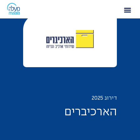
הארכיברים
דירוג 2025
ה
א
ר
כ
י
ב
ר
י
ם